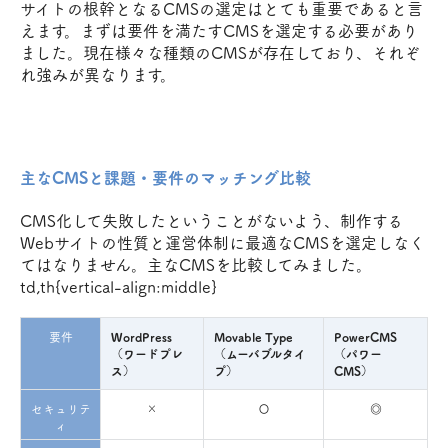
サイトの根幹となるCMSの選定はとても重要であると言
えます。まずは要件を満たすCMSを選定する必要があり
ました。現在様々な種類のCMSが存在しており、それぞ
れ強みが異なります。
主なCMSと課題・要件のマッチング比較
CMS化して失敗したということがないよう、制作する
Webサイトの性質と運営体制に最適なCMSを選定しなく
てはなりません。主なCMSを比較してみました。
td,th{vertical-align:middle}
要件
WordPress
Movable Type
PowerCMS
（ワードプレ
（ムーバブルタイ
（パワー
ス）
プ）
CMS）
セキュリテ
×
〇
◎
ィ