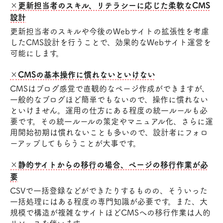
×更新担当者のスキル、リテラシーに応じた柔軟なCMS
設計
更新担当者のスキルや今後のWebサイトの拡張性を考慮
したCMS設計を行うことで、効果的なWebサイト運営を
可能にします。
×CMSの基本操作に慣れないといけない
CMSはブログ感覚で直観的なページ作成ができますが、
一般的なブログほど簡単でもないので、操作に慣れない
といけません。運用の仕方にある程度の統一ルールも必
要です。その統一ルールの策定やマニュアル化、さらに運
用開始初期は慣れないことも多いので、設計者にフォロ
ーアップしてもらうことが大事です。
×静的サイトからの移行の場合、ページの移行作業が必
要
CSVで一括登録などができたりするものの、そういった
一括処理にはある程度の専門知識が必要です。また、大
規模で構造が複雑なサイトほどCMSへの移行作業は人的