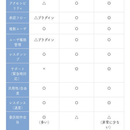
アクセシビ
△
〇
◎
リティ
承認フロー
△プラグイン
〇
◎
複数ユーザ
〇
〇
〇
ユーザ権限
△プラグイン
〇
〇
管理
レスポンシ
〇
〇
〇
ブ
サポート
×
◎
◎
（緊急時対
応）
汎用性/自由
〇
〇
〇
度
レスポンス
〇
〇
◎
（速度）
委託制作会
◎
△
△
社
（多い）
（非常に少な
い）