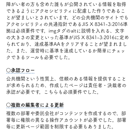
障がい者の方も含めた誰もが公開されている情報を取得
できるようにアクセシビリティに配慮した作りであるこ
とが望ましいとされています。どの公共機関のサイトでも
アクセシビリティの共通指針であるJIS X 8341-3:2016準
拠は必須要件です。imgタグのaltに説明を入れる、文字
の大きさの変更といった基準がJIS X 8341-3:2016に定め
られており、達成基準AAをクリアすることが望まれまし
た。また、運営時に基準を達成しているか簡単にチェッ
クできるツールも必要でした。
○承認フロー
公共機関という性質上、信頼のある情報を提供すること
が求められるため、作成したページは責任者・決裁者の
承認が必要です。こちらも必須要件でした。
○複数の編集者による更新
複数の部署や委託会社がコンテンツを作成するので、部
署毎に権限の異なる操作アカウントが必要でした。部署
毎に更新ページ範囲を制限する必要もありました。