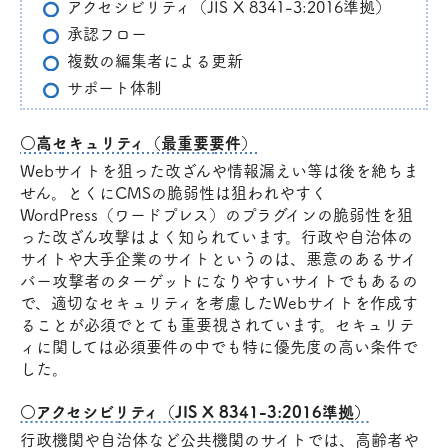
アクセシビリティ（JIS X 8341-3:2016準拠）
承認フロー
複数の編集者による更新
サポート体制
○高セキュリティ（最重要要件）
Webサイトを狙った改ざんや情報漏えい等は後を絶ちま
せん。とくにCMSの脆弱性は狙われやすく
WordPress（ワードプレス）のプラグインの脆弱性を狙
った改ざん攻撃はよく知られています。行政や自治体の
サイトや大手企業のサイトというのは、悪意のあるサイ
バー攻撃者のターゲットになりやすいサイトでもあるの
で、適切なセキュリティを考慮したWebサイトを作成す
ることが必須でとても重要視されています。セキュリテ
ィに関しては必須要件の中でも特に優先度の高い条件で
した。
○アクセシビリティ（JIS X 8341-3:2016準拠）
行政機関や自治体など公共機関のサイトでは、高齢者や