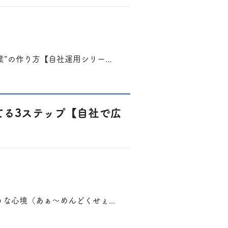
”の作り方【自社運用シリー...
育てる3ステップ【自社で広
な心境（あぁ～めんどくせぇ...