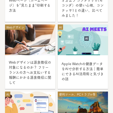
ジ）を“見たまま”印刷する
コンダ）の使い心地、コン
方法
テッサ1との違い、比べて
みました！
Webデザイン
AI
Webデザインは源泉徴収の
Apple Watchの健康データ
対象になるのか？ フリー
をAIで分析する方法｜簡単
ランスの方へお支払いする
にできるAI活用術と気づき
報酬にかかる源泉徴収に関
の話
して
AI
便利ツール、PCトラブル等