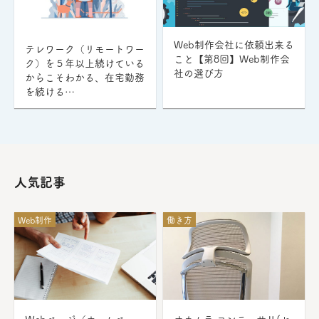
Web制作会社に依頼出来る
テレワーク（リモートワー
こと【第8回】Web制作会
ク）を５年以上続けている
社の選び方
からこそわかる、在宅勤務
を続ける…
人気記事
Web制作
働き方
Ｗebページ（ホームペー
オカムラ コンテッサⅡ(セ