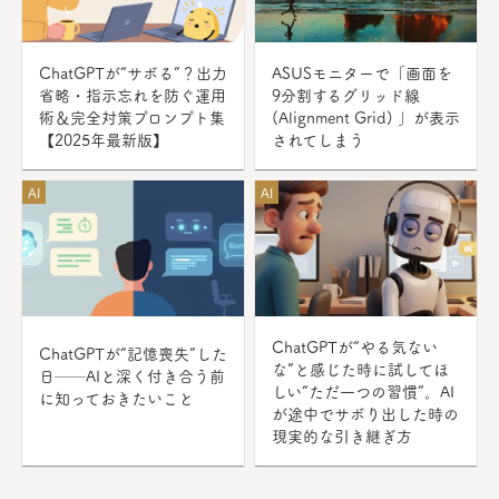
ChatGPTが“サボる”？出力
ASUSモニターで「画面を
省略・指示忘れを防ぐ運用
9分割するグリッド線
術＆完全対策プロンプト集
(Alignment Grid) 」が表示
【2025年最新版】
されてしまう
AI
AI
ChatGPTが“やる気ない
ChatGPTが“記憶喪失”した
な”と感じた時に試してほ
日──AIと深く付き合う前
しい“ただ一つの習慣”。AI
に知っておきたいこと
が途中でサボり出した時の
現実的な引き継ぎ方