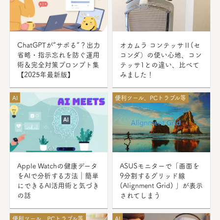
ChatGPTが“サボる”？出力
オカムラ コンテッサⅡ(セ
省略・指示忘れを防ぐ運用
コンダ）の使い心地、コン
術＆完全対策プロンプト集
テッサ1との違い、比べて
【2025年最新版】
みました！
AI
便利ツール、PCトラブル等
Apple Watchの健康データ
ASUSモニターで「画面を
をAIで分析する方法｜簡単
9分割するグリッド線
にできるAI活用術と気づき
(Alignment Grid) 」が表示
の話
されてしまう
便利ツール、PCトラブル等
AI