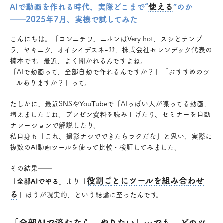
使える
AIで動画を作れる時代、実際どこまで“
”のか
──2025年7月、実機で試してみた
こんにちは。「コンニチワ、ニホンはVery hot、スシとテンプー
ラ、ヤキニク、オイシイデスネ-⤴⤴」株式会社セレンデック代表の
楠本です。最近、よく聞かれるんですよね。
「AIで動画って、全部自動で作れるんですか？」「おすすめのツ
ールありますか？」って。
たしかに、最近SNSやYouTubeで「AIっぽい人が喋ってる動画」
増えましたよね。プレゼン資料を読み上げたり、セミナーを自動
ナレーションで解説したり。
私自身も「これ、撮影ナシでできたらラクだな」と思い、実際に
複数のAI動画ツールを使って比較・検証してみました。
その結果──
役割ごとにツールを組み合わせ
「
全部AIでやる
」より「
る
」ほうが現実的、という結論に至ったんです。
「全部AIで済むなら、やりたい」…でも、どのツ