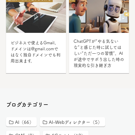
ChatGPTが“やる気ない
ビジネスで使えるGmail。
な”と感じた時に試してほ
ドメインは@gmail.comで
しい“ただ一つの習慣”。AI
はなく独自ドメインでも利
が途中でサボり出した時の
用出来ます。
現実的な引き継ぎ方
ブログカテゴリー
AI（66）
AI-Webディレクター（5）