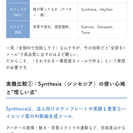
ビジュアル
誰が喋ってるか（アバタ
Synthesia、HeyGen
（Who）
ー・顔）。
スライド・
背景や演出。視覚補助。
Gamma、Genspark、
資料
Tome
一見「全部AIで完結しそう」なんですが、今の技術だと“全部を1
ツール”で高品質に出すのはまだ難しい。
だからこそ、「それぞれを一番得意なツールで作る」という発想
が必要です。
実機比較①：Synthesia（シンセシア）の使い心地
と“惜しい点”
Synthesiaは、法人向けのテンプレートや実績も豊富なハ
イエンド型のAI動画生成ツール。
アバターの表情・動き・背景スライドの連動など、完成度はかな