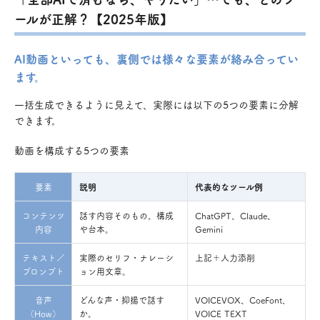
ールが正解？【2025年版】
AI動画といっても、裏側では様々な要素が絡み合ってい
ます。
一括生成できるように見えて、実際には以下の5つの要素に分解
できます。
動画を構成する5つの要素
要素
説明
代表的なツール例
コンテンツ
話す内容そのもの。構成
ChatGPT、Claude、
内容
や台本。
Gemini
テキスト／
実際のセリフ・ナレーシ
上記＋人力添削
プロンプト
ョン用文章。
音声
どんな声・抑揚で話す
VOICEVOX、CoeFont、
（How）
か。
VOICE TEXT