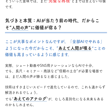
完璧な再現
そういった意味では、まだ“
”とまでは言えない印象
です。
気づきと本質：AIが当たり前の時代、だからこ
そ“
”に価値が宿る？
人間の声
ここが大事なポイントなんですが、「全部AIでやれる」
あえて人間が喋る
ようになった今だからこそ、“
”ことの
価値も高まっているように感じます。
実際、ショート動画やSNS用ナレーションならAIで十分。
でも、長尺・セミナー・商談など“信頼の土台”が必要な場面で
は、まだ人間の声が勝るなと感じました。
技術はすさまじいスピードで進化しているので、これも遠からず
解消されるでしょう。
あえてのアナログ
でも“
”が、むしろ差別化になる未来もある
のかもしれません。