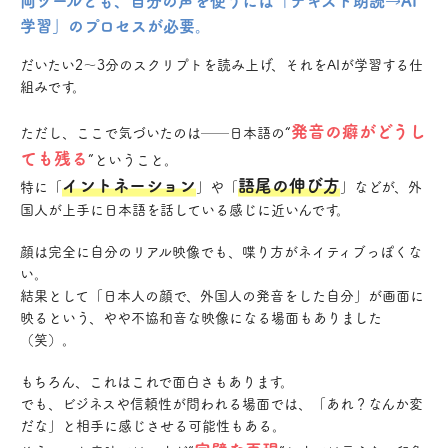
学習」のプロセスが必要。
だいたい2〜3分のスクリプトを読み上げ、それをAIが学習する仕
組みです。
発音の癖がどうし
ただし、ここで気づいたのは──日本語の“
ても残る
”ということ。
イントネーション
語尾の伸び方
特に「
」や「
」などが、外
国人が上手に日本語を話している感じに近いんです。
顔は完全に自分のリアル映像でも、喋り方がネイティブっぽくな
い。
結果として「日本人の顔で、外国人の発音をした自分」が画面に
映るという、やや不協和音な映像になる場面もありました
（笑）。
もちろん、これはこれで面白さもあります。
でも、ビジネスや信頼性が問われる場面では、「あれ？なんか変
だな」と相手に感じさせる可能性もある。