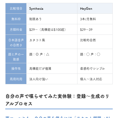
比較項目
Synthesia
HeyGen
無料枠
制限あり
3本/月無料
月額料金
$29〜（高機能は$100超）
$29〜39
日本語音声
カタコト風
比較的自然
の自然さ
顔と声の一
顔：◎ 声：△
顔：◯ 声：◯
致感
操作性
高機能だが複雑
直感的でシンプル
商用利用
法人向け強い
個人〜法人対応
自分の声で喋らせてみた実体験：登録〜生成のリ
アルプロセス
両ツールとも、自分の声を使うには「テキスト朗読→AI