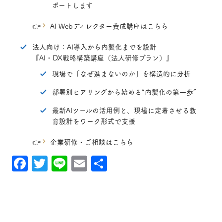
ポートします
👉
AI Webディレクター養成講座はこちら
法人向け：AI導入から内製化までを設計
『AI・DX戦略構築講座（法人研修プラン）』
現場で「なぜ進まないのか」を構造的に分析
部署別ヒアリングから始める“内製化の第一歩”
最新AIツールの活用例と、現場に定着させる教
育設計をワーク形式で支援
👉
企業研修・ご相談はこちら
Facebook
Twitter
Line
Email
共
有