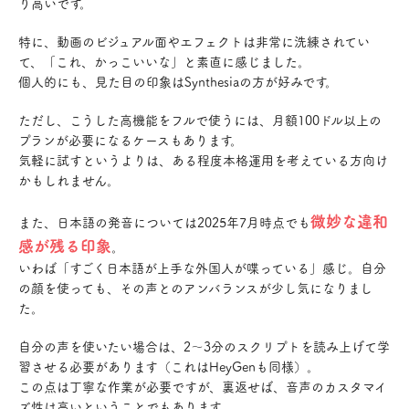
り高いです。
特に、動画のビジュアル面やエフェクトは非常に洗練されてい
て、「これ、かっこいいな」と素直に感じました。
個人的にも、見た目の印象はSynthesiaの方が好みです。
ただし、こうした高機能をフルで使うには、月額100ドル以上の
プランが必要になるケースもあります。
気軽に試すというよりは、ある程度本格運用を考えている方向け
かもしれません。
微妙な違和
また、日本語の発音については2025年7月時点でも
感が残る印象
。
いわば「すごく日本語が上手な外国人が喋っている」感じ。自分
の顔を使っても、その声とのアンバランスが少し気になりまし
た。
自分の声を使いたい場合は、2〜3分のスクリプトを読み上げて学
習させる必要があります（これはHeyGenも同様）。
この点は丁寧な作業が必要ですが、裏返せば、音声のカスタマイ
ズ性は高いということでもあります。