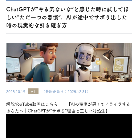
ChatGPTが“やる気ないな”と感じた時に試してほ
しい“ただ一つの習慣”。AIが途中でサボり出した
時の現実的な引き継ぎ方
2025.10.19
AI
（最終更新日：2025.12.31）
解説YouTube動画はこちら 【AIの精度が悪くてイライラする
あなたへ｜ChatGPTが“サボる”理由と正しい対処法】