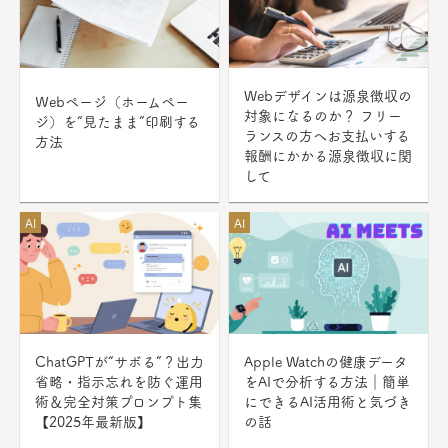
Webデザインは源泉徴収の
Ｗebページ（ホームペー
対象になるのか？ フリー
ジ）を“見たまま”印刷する
ランスの方へお支払いする
方法
報酬にかかる源泉徴収に関
して
AI
AI
ChatGPTが“サボる”？出力
Apple Watchの健康データ
省略・指示忘れを防ぐ運用
をAIで分析する方法｜簡単
術＆完全対策プロンプト集
にできるAI活用術と気づき
【2025年最新版】
の話