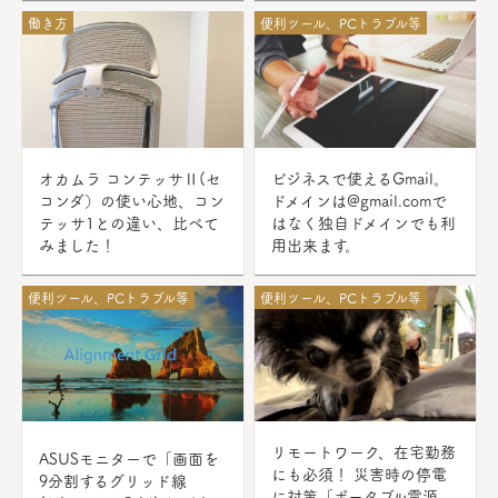
働き方
便利ツール、PCトラブル等
オカムラ コンテッサⅡ(セ
ビジネスで使えるGmail。
コンダ）の使い心地、コン
ドメインは@gmail.comで
テッサ1との違い、比べて
はなく独自ドメインでも利
みました！
用出来ます。
便利ツール、PCトラブル等
便利ツール、PCトラブル等
リモートワーク、在宅勤務
ASUSモニターで「画面を
にも必須！ 災害時の停電
9分割するグリッド線
に対策「ポータブル電源