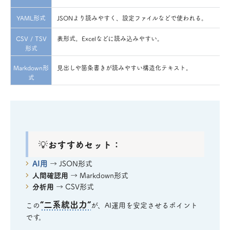
YAML形式
JSONより読みやすく、設定ファイルなどで使われる。
CSV / TSV
表形式。Excelなどに読み込みやすい。
形式
Markdown形
見出しや箇条書きが読みやすい構造化テキスト。
式
💡おすすめセット：
AI用
→ JSON形式
人間確認用
→ Markdown形式
分析用
→ CSV形式
“二系統出力”
この
が、AI運用を安定させるポイント
です。