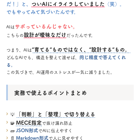
ついAIにイライラしていました
だ！」と、
（笑）。
でもやってみて気づいたんです。
サボっているんじゃない。
AIは
設計が曖昧なだけ
こちらの
だったんです。
“育てる”ものではなく、“設計する”もの。
つまり、AIは
同じ精度で答えてくれ
どんなAIでも、構造を整えて渡せば、
る。
この気づきで、AI運用のストレスが一気に減りました。
実務で使えるポイントまとめ
「判断」と「整理」で切り替える
💡
MECE指定
🧩
で抜け漏れ防止
JSON形式
🧱
でAIに伝えやすく
Markdown形式
📄
で人に見せやすく