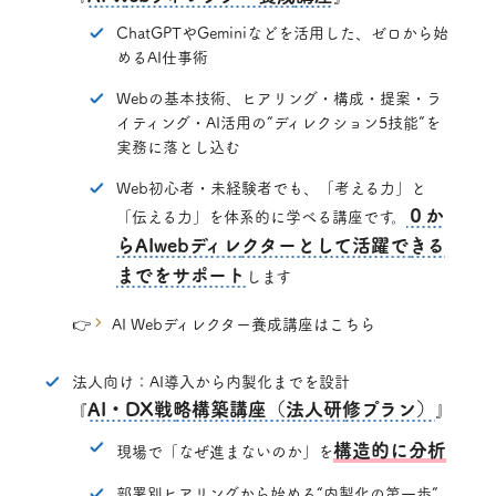
ChatGPTやGeminiなどを活用した、ゼロから始
めるAI仕事術
Webの基本技術、ヒアリング・構成・提案・ラ
イティング・AI活用の“ディレクション5技能”を
実務に落とし込む
Web初心者・未経験者でも、「考える力」と
０か
「伝える力」を体系的に学べる講座です。
らAIwebディレクターとして活躍できる
までをサポート
します
👉
AI Webディレクター養成講座はこちら
法人向け：AI導入から内製化までを設計
AI・DX戦略構築講座（法人研修プラン）
『
』
構造的に分析
現場で「なぜ進まないのか」を
部署別ヒアリングから始める“内製化の第一歩”