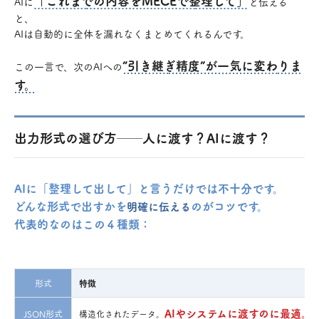
「これまでの内容をMECEで整理して」
AIに
と伝える
と、
AIは自動的に全体を漏れなくまとめてくれるんです。
“引き継ぎ精度”が一気に変わりま
この一言で、次のAIへの
す。
出力形式の選び方──人に渡す？AIに渡す？
AIに「整理して出して」と言うだけでは不十分です。
どんな形式で出すかを
のがコツです。
明確に伝える
代表的なのはこの４種類：
形式
特徴
AIやシステムに渡すのに最適。
JSON形式
構造化されたデータ。