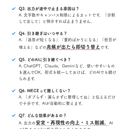
Q3. 出力が途中で止まる原因は？
A. 文字数やキャンバス制限によるカットです。「分割
して出して」と明示すれば止まりません。
Q4. 引き継ぎはいつやる？
A. 「返答が短くなる」「要約ばかりになる」「拒否が
兆候が出たら即切り替え
増える」などの
です。
Q5. どのAIに引き継ぐべき？
A. ChatGPT、Claude、Geminiなど、使いやすいもの
を選んでOK。形式を統一しておけば、どのAIでも続け
られます。
Q6. MECEって難しくない？
A. 「ダブらず・漏らさずに整理してね」と伝えるだけ
で十分です。AIが自動的に整えます。
Q7. どんな効果があるの？
安定・再現性の向上・ミス削減。
A. 出力の
AI