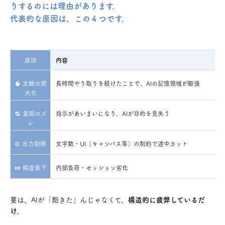
りするのには理由があります。
代表的な原因は、この４つです。
原因
内容
🧠 文脈の肥
長時間やり取りを続けたことで、AIの記憶領域が膨張
大化
🔁 意図のズ
指示があいまいになり、AIが目的を見失う
レ
⚙️ 出力制限
文字数・UI（キャンバス等）の制約で途中カット
💤 精度低下
内部負荷・セッション劣化
要は、AIが「飽きた」んじゃなくて、
構造的に疲弊しているだ
け。