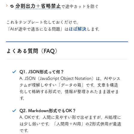
分割出力＋省略禁止
🔁
で途中カットを防ぐ
これをテンプレート化しておくだけで、
ほぼ解決
「AIが途中で適当になる問題」は
します。
よくある質問（FAQ）
Q1. JSON形式って何？
A. JSON（JavaScript Object Notation）は、AIやシス
テムが理解しやすい「データの箱」です。文章を構造
化して格納する形式で、情報が整理されたまま渡せま
す。
Q2. Markdown形式でもOK？
A. OKです。人間に見やすい形で出せますが、AI処理に
は少し弱いです。「人間用＋AI用」の2形式併用が最適
です。