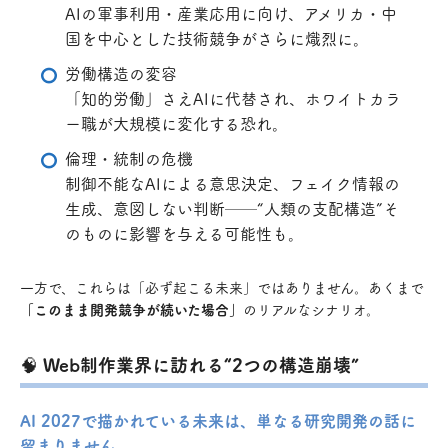
AIの軍事利用・産業応用に向け、アメリカ・中
国を中心とした技術競争がさらに熾烈に。
労働構造の変容
「知的労働」さえAIに代替され、ホワイトカラ
ー職が大規模に変化する恐れ。
倫理・統制の危機
制御不能なAIによる意思決定、フェイク情報の
生成、意図しない判断──“人類の支配構造”そ
のものに影響を与える可能性も。
一方で、これらは「必ず起こる未来」ではありません。あくまで
「このまま開発競争が続いた場合」
のリアルなシナリオ。
🧠 Web制作業界に訪れる“2つの構造崩壊”
AI 2027で描かれている未来は、単なる研究開発の話に
留まりません。