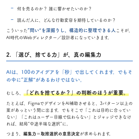
何を売るのか？ 誰に響かせたいのか？
読んだ人に、どんな行動変容を期待しているのか？
“問い”を深掘りし、構造的に整理できる人
こういった
こそが、
AI時代のWebディレクター／設計者になっていきます。
2. 「選び、捨てる力」が、真の編集力
AIは、100のアイデアを「秒」で出してくれます。でもそ
の中に“正解”があるわけではない。
「どれを捨てるか？」の判断のほうが重要。
むしろ、
たとえば、FigmaでデザインをAI補助させると、3パターン以上の
案があっという間に出ます。でもそこで「これは目的に合ってい
ない」「これはユーザー目線で伝わらない」とジャッジできなけ
れば、結局“中途半端な選択”に。
つまり、
編集力＝取捨選択の意思決定
が求められます。