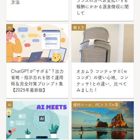
ランスの方へお支払いする
方法
報酬にかかる源泉徴収に関
して
AI
働き方
ChatGPTが“サボる”？出力
オカムラ コンテッサⅡ(セ
省略・指示忘れを防ぐ運用
コンダ）の使い心地、コン
術＆完全対策プロンプト集
テッサ1との違い、比べて
【2025年最新版】
みました！
AI
便利ツール、PCトラブル等