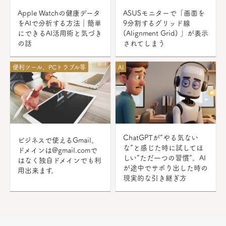
Apple Watchの健康データ
ASUSモニターで「画面を
をAIで分析する方法｜簡単
9分割するグリッド線
にできるAI活用術と気づき
(Alignment Grid) 」が表示
の話
されてしまう
便利ツール、PCトラブル等
AI
ChatGPTが“やる気ない
ビジネスで使えるGmail。
な”と感じた時に試してほ
ドメインは@gmail.comで
しい“ただ一つの習慣”。AI
はなく独自ドメインでも利
が途中でサボり出した時の
用出来ます。
現実的な引き継ぎ方