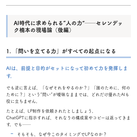
AI時代に求められる“人の力”──セレンデッ
ク楠本の現場論（後編）
1. 「問いを立てる力」がすべての起点になる
AIは、前提と目的がセットになって初めて力を発揮しま
す。
でも逆に言えば、「なぜそれをやるのか？」「誰のために、何の
ために？」という“問い”が曖昧なままでは、どれだけ優れたAIも
役に立ちません。
たとえば、LP制作を依頼されたとしましょう。
ChatGPTに指示すれば、それなりの構成案やコピーは返ってきま
す。でも──
そもそも、なぜ今このタイミングでLPなのか？