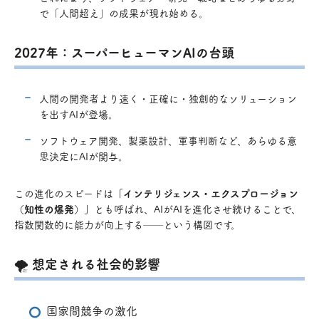
で「人間超え」の成果が現れ始める。
2027年：スーパーヒューマンAIの台頭
人間の開発者より速く・正確に・独創的なソリューション
を出すAIが登場。
ソフトウェア開発、製薬設計、軍事判断など、あらゆる意
思決定にAIが関与。
この進化のスピードは
「インテリジェンス・エクスプロージョン
（知性の爆発）」
とも呼ばれ、AIがAIを進化させ続けることで、
指数関数的に能力が向上する──という構図です。
🌪 想定される社会的影響
国家間競争の激化