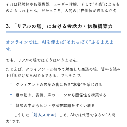
それは経験値や仮説構築、ユーザー理解、そして“直感”によるも
のかもしれません。だからこそ、人間の介在価値が残るんです。
3. 「リアルの場」における会話力・信頼構築力
オンラインでは、AIを使えば“それっぽく”ふるまえま
す。
でも、リアルの場ではそうはいきません。
たとえば、クライアントと初めて対面した商談の場。資料を読み
上げるだけならAIでもできる。でもそこで、
クライアントの言葉の裏にある
“本音”
を感じ取る
目の動き、表情、声のトーンから関係性を構築する
雑談の中からヒントや潜在課題をすくい取る
「対人スキル」
──こうした
こそ、AIでは代替できない“人間
力”です。