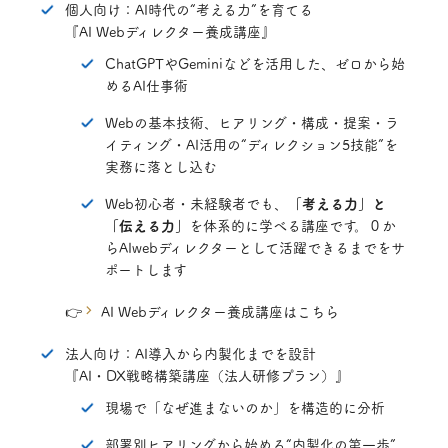
個人向け：AI時代の“考える力”を育てる
『AI Webディレクター養成講座』
ChatGPTやGeminiなどを活用した、ゼロから始
めるAI仕事術
Webの基本技術、ヒアリング・構成・提案・ラ
イティング・AI活用の“ディレクション5技能”を
実務に落とし込む
Web初心者・未経験者でも、
「考える力」と
「伝える力」
を体系的に学べる講座です。０か
らAIwebディレクターとして活躍できるまでをサ
ポートします
👉
AI Webディレクター養成講座はこちら
法人向け：AI導入から内製化までを設計
『AI・DX戦略構築講座（法人研修プラン）』
現場で「なぜ進まないのか」を構造的に分析
部署別ヒアリングから始める“内製化の第一歩”