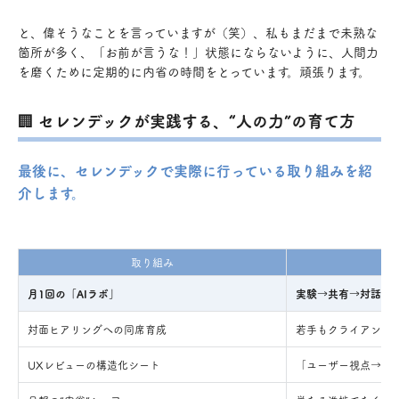
と、偉そうなことを言っていますが（笑）、私もまだまで未熟な
箇所が多く、「お前が言うな！」状態にならないように、人間力
を磨くために定期的に内省の時間をとっています。頑張ります。
🏢 セレンデックが実践する、“人の力”の育て方
最後に、セレンデックで実際に行っている取り組みを紹
介します。
取り組み
月1回の「AIラボ」
実験→共有→対話で、
対面ヒアリングへの同席育成
若手もクライアントの
UXレビューの構造化シート
「ユーザー視点→導