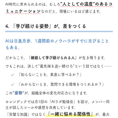
“人としての温度”のあるコ
AI時代に求められるのは、むしろ
ミュニケーション
なのだと、現場にいるほど感じます。
4. 「学び続ける姿勢」が、差をつくる
AIは日進月歩。1週間前のノウハウがすでに古びること
もある。
だからこそ、
「継続して学び続けられる人」
が生き残ります。
でもこれは、決して“最先端を追い続けろ”という話ではなく──
「知らないことを、素直に学べるか？」
「わからないとき、質問できる環境をつくれるか？」
“姿勢”
この
が、組織全体の変化対応力になります。
セレンデックでは月1回の「AIラボ勉強会」を設け、メンバー同
士が試したツールや感想を共有しています。
「一緒に悩める関係性」
「完璧な知識」ではなく
が、最大