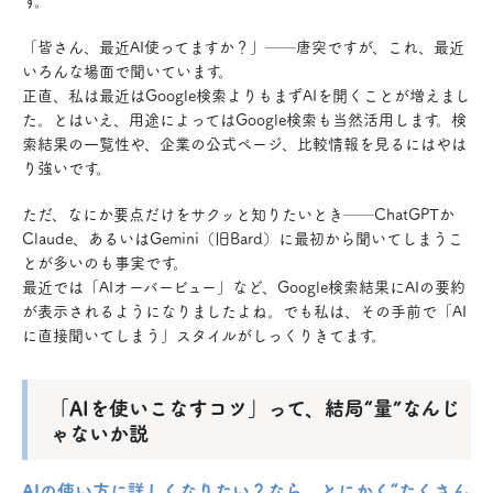
「皆さん、最近AI使ってますか？」──唐突ですが、これ、最近
いろんな場面で聞いています。
正直、私は最近はGoogle検索よりもまずAIを開くことが増えまし
た。とはいえ、用途によってはGoogle検索も当然活用します。検
索結果の一覧性や、企業の公式ページ、比較情報を見るにはやは
り強いです。
ただ、なにか要点だけをサクッと知りたいとき──ChatGPTか
Claude、あるいはGemini（旧Bard）に最初から聞いてしまうこ
とが多いのも事実です。
最近では「AIオーバービュー」など、Google検索結果にAIの要約
が表示されるようになりましたよね。でも私は、その手前で「AI
に直接聞いてしまう」スタイルがしっくりきてます。
「AIを使いこなすコツ」って、結局“量”なんじ
ゃないか説
AIの使い方に詳しくなりたい？なら、とにかく“たくさん