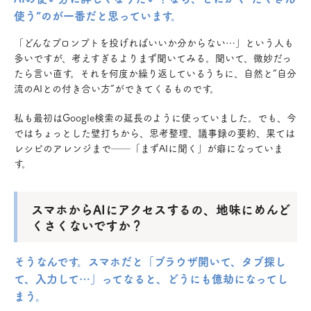
使う”のが一番だと思っています。
「どんなプロンプトを投げればいいか分からない…」という人も
多いですが、考えすぎるよりまず聞いてみる。聞いて、微妙だっ
たら言い直す。それを何度か繰り返しているうちに、自然と“自分
流のAIとの付き合い方”ができてくるものです。
私も最初はGoogle検索の延長のように使っていました。でも、今
ではちょっとした壁打ちから、思考整理、議事録の要約、果ては
レシピのアレンジまで──「まずAIに聞く」が癖になっていま
す。
スマホからAIにアクセスするの、地味にめんど
くさくないですか？
そうなんです。スマホだと「ブラウザ開いて、タブ探し
て、入力して…」ってなると、どうにも億劫になってし
まう。