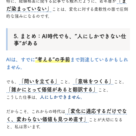
「ま
特に、経験格差に関する記事でも触れたように、若年層が
だ染まっていない」
ことは、変化に対する柔軟性の面で圧倒
的な強みになるのです。
5. まとめ：AI時代でも、“人にしかできない仕
事”がある
“考える”の手前
AIは、すでに
まで到達しているかもしれ
ません。
「問いを立てる」
「意味をつくる」
でも、
こと。
こと。
「誰かにとって価値があると翻訳する」
こと。
人にしかできません。
こうした仕事は、
「変化に適応するだけでな
だからこそ、これからの時代は
く、変わらない価値も見つめ直す」
ことが大切になる
と、私は思います。