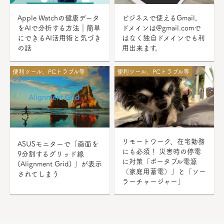
Apple Watchの健康データ
ビジネスで使えるGmail。
をAIで分析する方法｜簡単
ドメインは@gmail.comで
にできるAI活用術と気づき
はなく独自ドメインでも利
の話
用出来ます。
便利ツール、PCトラブル等
便利ツール、PCトラブル等
リモートワーク、在宅勤務
ASUSモニターで「画面を
にも必須！ 災害時の停電
9分割するグリッド線
に対策「ポータブル電源
(Alignment Grid) 」が表示
（家庭用蓄電）」と「ソー
されてしまう
ラーチャージャー」