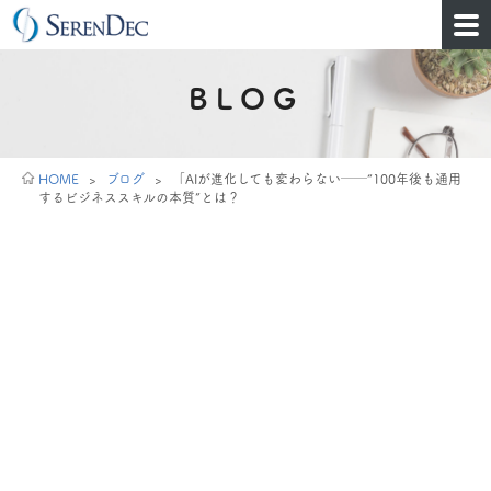
BLOG
HOME
>
ブログ
>
「AIが進化しても変わらない──“100年後も通用
するビジネススキルの本質”とは？