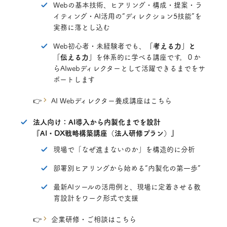
Webの基本技術、ヒアリング・構成・提案・ラ
イティング・AI活用の“ディレクション5技能”を
実務に落とし込む
Web初心者・未経験者でも、
「考える力」と
「伝える力」
を体系的に学べる講座です。０か
らAIwebディレクターとして活躍できるまでをサ
ポートします
👉
AI Webディレクター養成講座はこちら
法人向け：AI導入から内製化までを設計
『AI・DX戦略構築講座（法人研修プラン）』
現場で「なぜ進まないのか」を構造的に分析
部署別ヒアリングから始める“内製化の第一歩”
最新AIツールの活用例と、現場に定着させる教
育設計をワーク形式で支援
👉
企業研修・ご相談はこちら