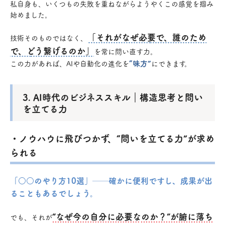
私自身も、いくつもの失敗を重ねながらようやくこの感覚を掴み
始めました。
「それがなぜ必要で、誰のため
技術そのものではなく、
で、どう繋げるのか」
を常に問い直す力。
“味方”
この力があれば、AIや自動化の進化を
にできます。
3. AI時代のビジネススキル｜構造思考と問い
を立てる力
・ノウハウに飛びつかず、“問いを立てる力”が求め
られる
「○○のやり方10選」──確かに便利ですし、成果が出
ることもあるでしょう。
“なぜ今の自分に必要なのか？”が腑に落ち
でも、それが