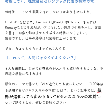
考慮して）、株式会社セレンデック代表の楠本です。
AI時代──という言葉を耳にしない日はありませんよね。
ChatGPTをはじめ、Gemini（旧Bard）やClaude、さらには
Runwayなどの生成AIが、信じられない速度で企画を出し、文章
を書き、画像や動画までも生成する時代になりました。
便利ですし、仕事の効率は飛躍的に上がります。
でも、ちょっと立ち止まって思うんです。
「これって、人間じゃなくてよくない？」
そんな瞬間に、自分の存在意義がスルリと抜け落ちるような、不
思議な感覚に包まれます。
類似のテーマで書いた「AIが進化しても変わらない──“100年後
技
も通用するビジネススキルの本質”とは？」という記事では、
術が進化しても変わらない“ビジネススキルの本質”
に
ついて語りました。ぜひご参照ください