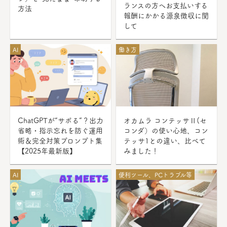
ランスの方へお支払いする
方法
報酬にかかる源泉徴収に関
して
AI
働き方
ChatGPTが“サボる”？出力
オカムラ コンテッサⅡ(セ
省略・指示忘れを防ぐ運用
コンダ）の使い心地、コン
術＆完全対策プロンプト集
テッサ1との違い、比べて
【2025年最新版】
みました！
AI
便利ツール、PCトラブル等