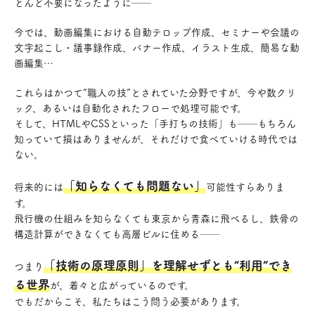
とんど不要になったように──
今では、動画編集における自動テロップ作成、セミナーや会議の
文字起こし・議事録作成、バナー作成、イラスト生成、簡易な動
画編集…
これらはかつて“職人の技”とされていた分野ですが、今や数クリ
ック、あるいは自動化されたフローで処理可能です。
そして、HTMLやCSSといった「手打ちの技術」も──もちろん
知っていて損はありませんが、それだけで食べていける時代では
ない。
「知らなくても問題ない」
将来的には
可能性すらありま
す。
飛行機の仕組みを知らなくても東京から青森に飛べるし、鉄骨の
構造計算ができなくても高層ビルに住める──
「技術の原理原則」を理解せずとも“利用”でき
つまり
る世界
が、着々と広がっているのです。
でもだからこそ、私たちはこう問う必要があります。