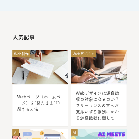
人気記事
Web制作
Webデザイン
Webデザインは源泉徴
Ｗebページ（ホームペ
収の対象になるのか？
ージ）を“見たまま”印
フリーランスの方へお
刷する方法
支払いする報酬にかか
る源泉徴収に関して
AI
AI