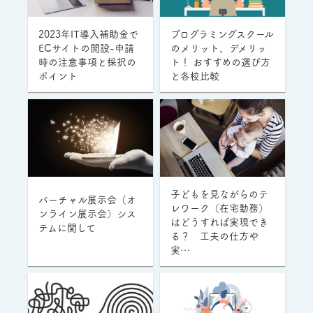
2023年IT導入補助金で
プログラミングスクール
ECサイトの開設-申請
のメリット、デメリッ
時の注意事項と採択の
ト！ おすすめの選び方
ポイント
と各校比較
子どもを見ながらのテ
バーチャル展示会（オ
レワーク（在宅勤務）
ンライン展示会）シス
はどうすれば実現でき
テムに関して
る？ 工夫の仕方や
実…