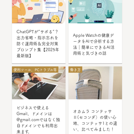
ChatGPTが“サボる”？
Apple Watchの健康デ
出力省略・指示忘れを
ータをAIで分析する方
防ぐ運用術＆完全対策
法｜簡単にできるAI活
プロンプト集【2025年
用術と気づきの話
最新版】
便利ツール、PCトラブル等
働き方
ビジネスで使える
オカムラ コンテッサ
Gmail。ドメインは
Ⅱ(セコンダ）の使い心
@gmail.comではなく独
地、コンテッサ1との違
自ドメインでも利用出
い、比べてみました！
来ます。