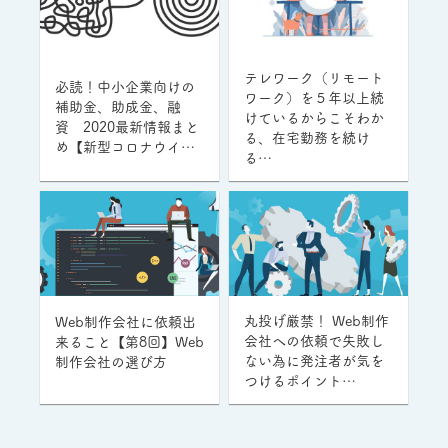
テレワーク（リモート
必読！中小企業向けの
ワーク）を５年以上続
補助金、助成金、融
けているからこそわか
資 2020最新情報まと
る、在宅勤務を続け
め【新型コロナウイ…
る…
丸投げ厳禁！ Web制作
Web制作会社に依頼出
会社への依頼で失敗し
来ること【第8回】Web
ない為に発注者が気を
制作会社の選び方
つけるポイント…