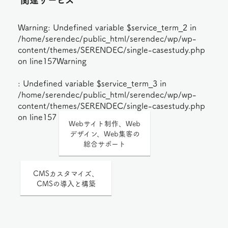
Warning
: Undefined variable $service_term_2 in
/home/serendec/public_html/serendec/wp/wp-
content/themes/SERENDEC/single-casestudy.php
on line
157
Warning
: Undefined variable $service_term_3 in
/home/serendec/public_html/serendec/wp/wp-
content/themes/SERENDEC/single-casestudy.php
on line
157
Webサイト制作、Web
デザイン、Web集客の
総合サポート
CMSカスタマイズ、
CMSの導入と構築