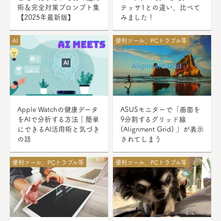
術＆完全対策プロンプト集
テッサ1との違い、比べて
【2025年最新版】
みました！
AI
便利ツール、PCトラブル等
Apple Watchの健康データ
ASUSモニターで「画面を
をAIで分析する方法｜簡単
9分割するグリッド線
にできるAI活用術と気づき
(Alignment Grid) 」が表示
の話
されてしまう
便利ツール、PCトラブル等
便利ツール、PCトラブル等