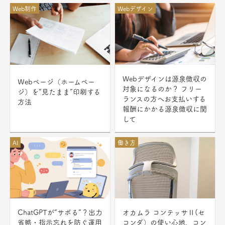
Web制作
Webデザイン
Webデザインは源泉徴収の
Ｗebページ（ホームペー
対象になるのか？ フリー
ジ）を“見たまま”印刷する
ランスの方へお支払いする
方法
報酬にかかる源泉徴収に関
して
AI
働き方
ChatGPTが“サボる”？出力
オカムラ コンテッサⅡ(セ
省略・指示忘れを防ぐ運用
コンダ）の使い心地、コン